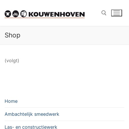
Ga
naar
de
inhoud
Shop
Zoeken naar:
(volgt)
Home
Ambachtelijk smeedwerk
Las- en constructiewerk